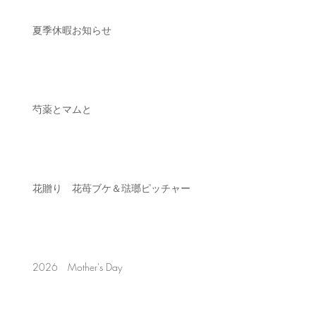
夏季休暇お知らせ
芍薬とマムと
花贈り 花苺ブケ＆琺瑯ピッチャー
2026 Mother's Day