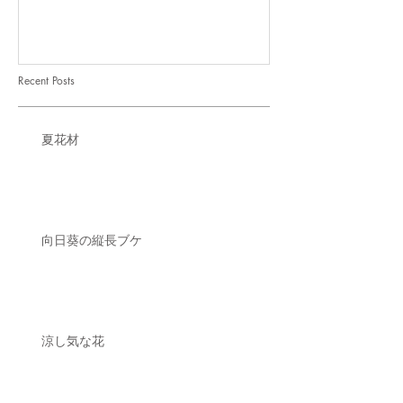
Recent Posts
夏花材
向日葵の縦長ブケ
涼し気な花