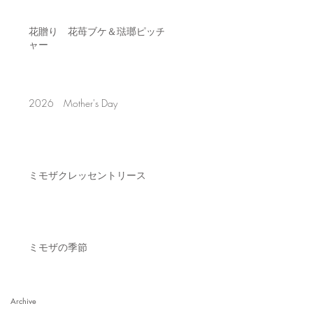
花贈り 花苺ブケ＆琺瑯ピッチ
ャー
2026 Mother's Day
ミモザクレッセントリース
ミモザの季節
Archive