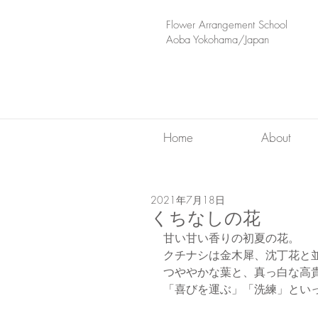
​Flower Arrangement School
Aoba Yokohama/Japan
Home
About
2021年7月18日
くちなしの花
甘い甘い香りの初夏の花。
クチナシは金木犀、沈丁花と
つややかな葉と、真っ白な高
「喜びを運ぶ」「洗練」とい