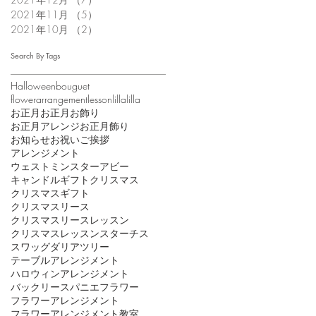
2021年11月
（5）
5件の記事
2021年10月
（2）
2件の記事
Search By Tags
Halloween
bouguet
flowerarrangement
lesson
lillalilla
お正月
お正月お飾り
お正月アレンジ
お正月飾り
お知らせ
お祝い
ご挨拶
アレンジメント
ウェストミンスターアビー
キャンドル
ギフト
クリスマス
クリスマスギフト
クリスマスリース
クリスマスリースレッスン
クリスマスレッスン
スターチス
スワッグ
ダリア
ツリー
テーブルアレンジメント
ハロウィンアレンジメント
バックリース
パニエ
フラワー
フラワーアレンジメント
フラワーアレンジメント教室