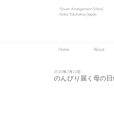
​Flower Arrangement School
Aoba Yokohama/Japan
Home
About
2020年5月22日
のんびり届く母の日