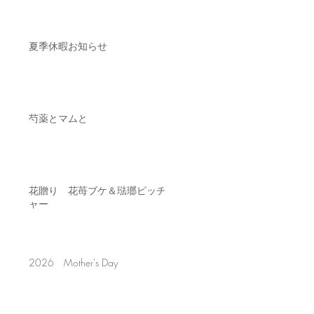
夏季休暇お知らせ
芍薬とマムと
花贈り 花苺ブケ＆琺瑯ピッチ
ャー
2026 Mother's Day