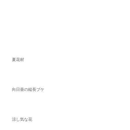
夏花材
向日葵の縦長ブケ
涼し気な花