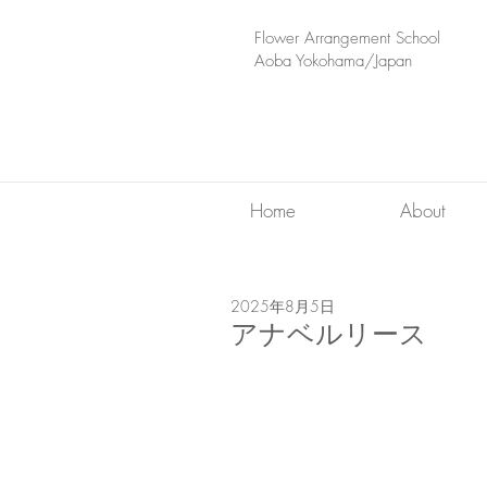
​Flower Arrangement School
Aoba Yokohama/Japan
Home
About
2025年8月5日
アナベルリース