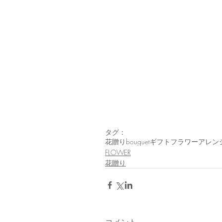
タグ：
花贈り
bouguet
ギフト
フラワーアレン
FLOWER
花贈り