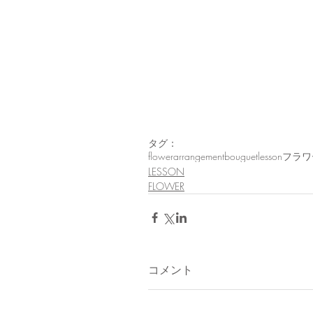
タグ：
flowerarrangement
bouguet
lesson
フラワ
LESSON
FLOWER
コメント