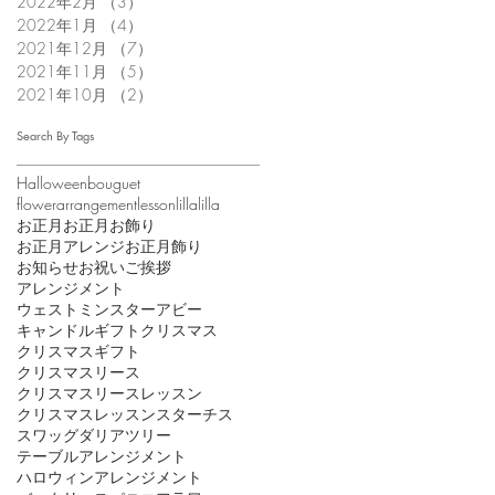
2022年2月
（3）
3件の記事
2022年1月
（4）
4件の記事
2021年12月
（7）
7件の記事
2021年11月
（5）
5件の記事
2021年10月
（2）
2件の記事
Search By Tags
Halloween
bouguet
flowerarrangement
lesson
lillalilla
お正月
お正月お飾り
お正月アレンジ
お正月飾り
お知らせ
お祝い
ご挨拶
アレンジメント
ウェストミンスターアビー
キャンドル
ギフト
クリスマス
クリスマスギフト
クリスマスリース
クリスマスリースレッスン
クリスマスレッスン
スターチス
スワッグ
ダリア
ツリー
テーブルアレンジメント
ハロウィンアレンジメント