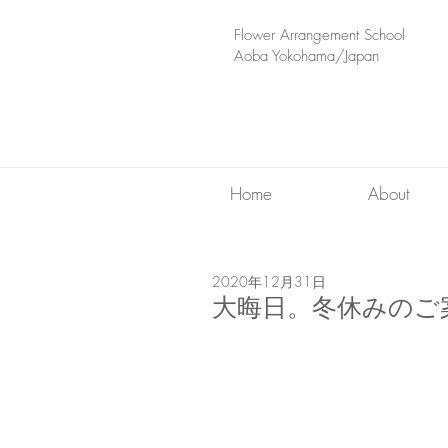
​Flower Arrangement School
Aoba Yokohama/Japan
Home
About
2020年12月31日
大晦日。冬休みのご