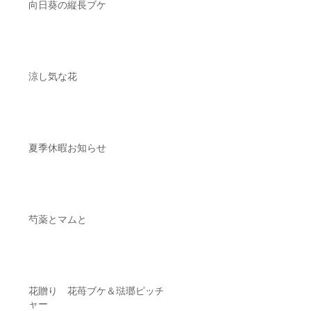
向日葵の縦長ブケ
涼し気な花
夏季休暇お知らせ
芍薬とマムと
花贈り 花苺ブケ＆琺瑯ピッチ
ャー