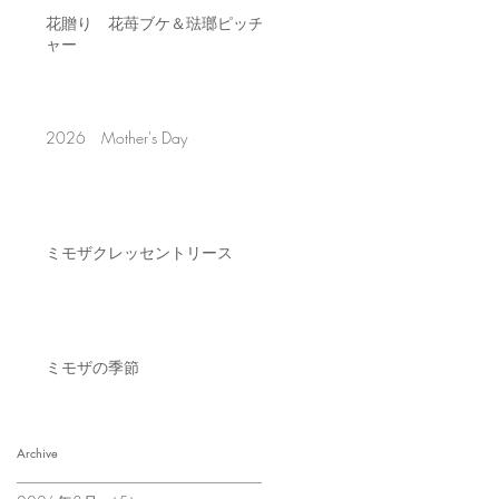
花贈り 花苺ブケ＆琺瑯ピッチ
ャー
2026 Mother's Day
ミモザクレッセントリース
ミモザの季節
Archive