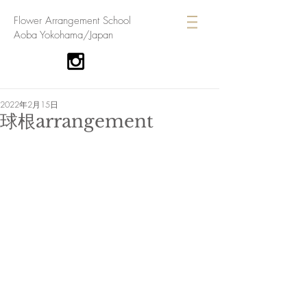
​Flower Arrangement School
Aoba Yokohama/Japan
2022年2月15日
球根arrangement