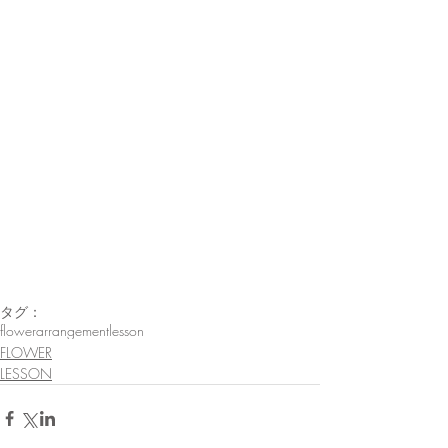
タグ：
flowerarrangement
lesson
FLOWER
LESSON