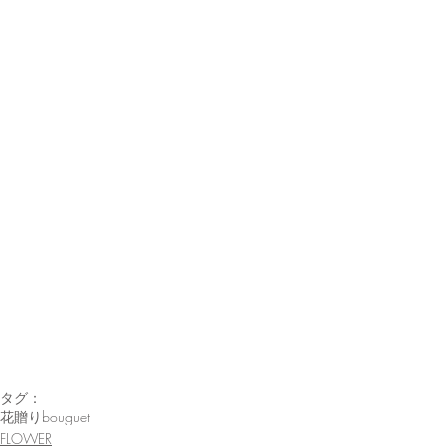
タグ：
花贈り
bouguet
FLOWER