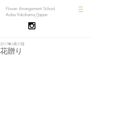
​Flower Arrangement School
Aoba Yokohama/Japan
2017年3月27日
花贈り