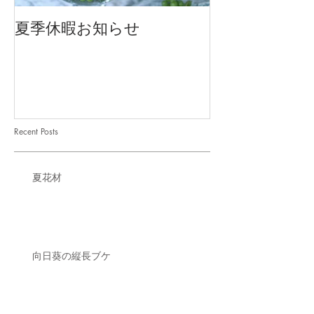
夏季休暇お知らせ
2026 Mother'
Recent Posts
夏花材
向日葵の縦長ブケ