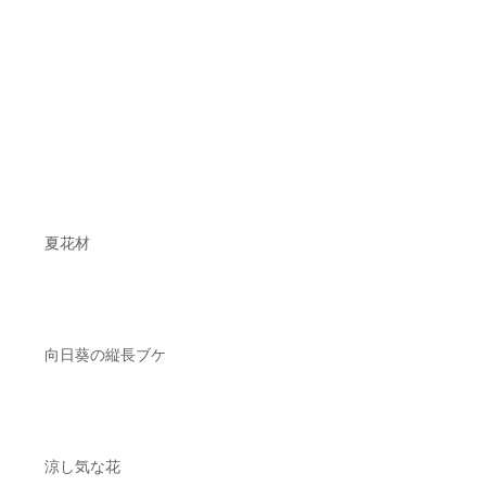
夏花材
向日葵の縦長ブケ
涼し気な花