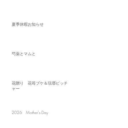
夏季休暇お知らせ
芍薬とマムと
花贈り 花苺ブケ＆琺瑯ピッチ
ャー
2026 Mother's Day