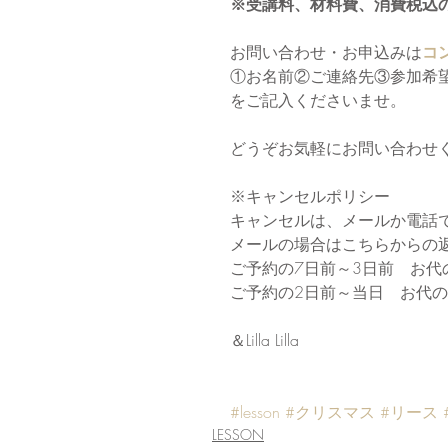
※受講料、材料費、消費税込
お問い合わせ・お申込みは
コ
①お名前②ご連絡先③参加希
をご記入くださいませ。
どうぞお気軽にお問い合わせ
※キャンセルポリシー
キャンセルは、メールか電話
メールの場合はこちらからの
ご予約の7日前～3日前　お代
ご予約の2日前～当日　お代
＆Lilla Lilla　
#lesson
#クリスマス
#リース
LESSON