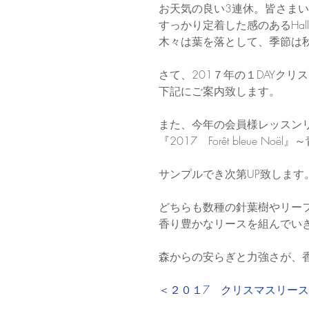
お天気の良い3連休。皆さま
すっかり定着した感のあるHal
木々は葉を落として、季節は
さて、201７年の１DAYク
下記にご案内致します。
また、今年の会員様レッスン
『2017　Forêt bleue Noël
サンプルでき次第UP致します
どちらも数種の針葉樹やリー
香り豊かなリースを組んでい
森からの安らぎと力強さが、
＜２０１7　クリスマスリース＆