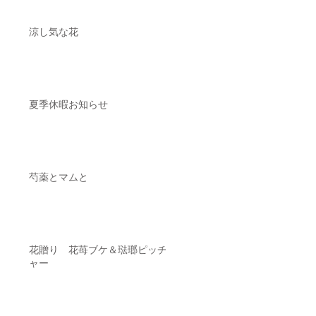
涼し気な花
夏季休暇お知らせ
芍薬とマムと
花贈り 花苺ブケ＆琺瑯ピッチ
ャー