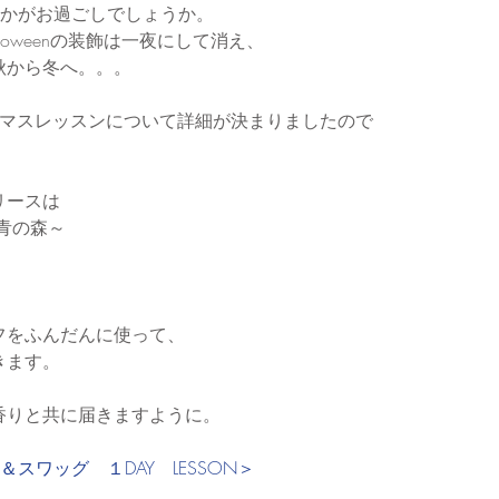
いかがお過ごしでしょうか。
loweenの装飾は一夜にして消え、
秋から冬へ。。。
リスマスレッスンについて詳細が決まりましたので
リースは
』～青の森～
。
フをふんだんに使って、
きます。
香りと共に届きますように。
スワッグ　１DAY　LESSON＞