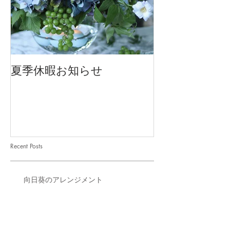
夏季休暇お知らせ
2026 Mother'
Recent Posts
向日葵のアレンジメント