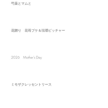
芍薬とマムと
花贈り 花苺ブケ＆琺瑯ピッチャー
2026 Mother's Day
ミモザクレッセントリース