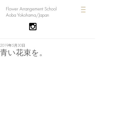
​Flower Arrangement School
Aoba Yokohama/Japan
2019年5月30日
青い花束を。