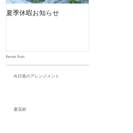
夏季休暇お知らせ
2026 Mother'
Recent Posts
向日葵のアレンジメント
夏花材