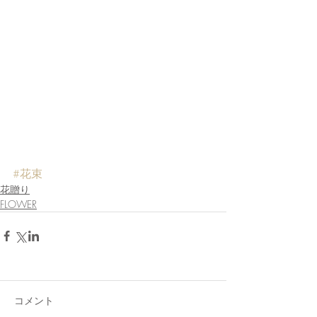
#花束
花贈り
FLOWER
コメント