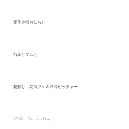
夏季休暇お知らせ
芍薬とマムと
花贈り 花苺ブケ＆琺瑯ピッチャー
2026 Mother's Day