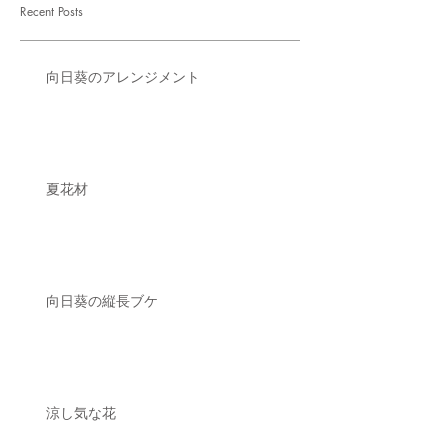
Recent Posts
向日葵のアレンジメント
夏花材
向日葵の縦長ブケ
涼し気な花