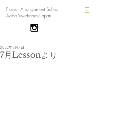
​Flower Arrangement School
Aoba Yokohama/Japan
2022年8月7日
7月Lessonより