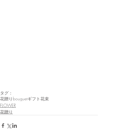
タグ：
花贈り
bouguet
ギフト
花束
FLOWER
花贈り