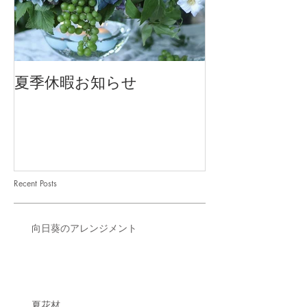
夏季休暇お知らせ
2026 Mother'
Recent Posts
向日葵のアレンジメント
夏花材