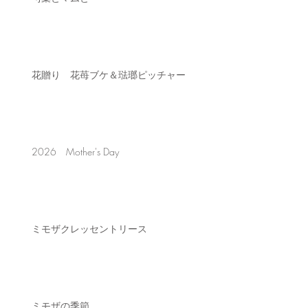
花贈り 花苺ブケ＆琺瑯ピッチャー
2026 Mother's Day
ミモザクレッセントリース
ミモザの季節