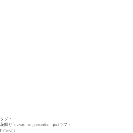
タグ：
花贈り
flowerarrangement
bouguet
ギフト
FLOWER