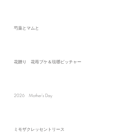
芍薬とマムと
花贈り 花苺ブケ＆琺瑯ピッチャー
2026 Mother's Day
ミモザクレッセントリース