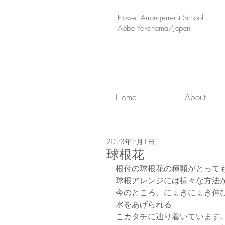
​Flower Arrangement School
Aoba Yokohama/Japan
Home
About
2023年2月1日
球根花
根付の球根花の種類がとって
球根アレンジには様々な方法
今のところ、にょきにょき伸
水をあげられる
こカタチに辿り着いています