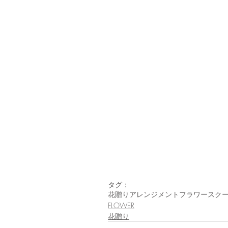
タグ：
花贈り
アレンジメント
フラワースク
FLOWER
花贈り