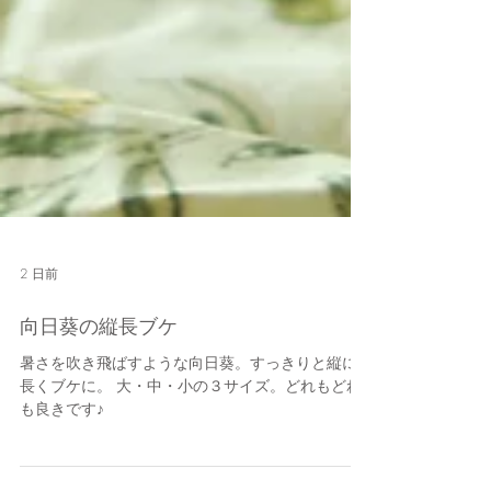
2 日前
向日葵の縦長ブケ