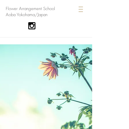
​Flower Arrangement School
Aoba Yokohama/Japan