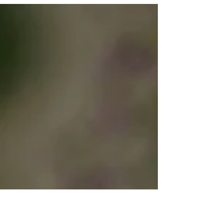
暑さを吹き飛ばすような向日葵。すっきりと縦に
長くブケに。 大・中・小の３サイズ。どれもどれ
も良きです♪