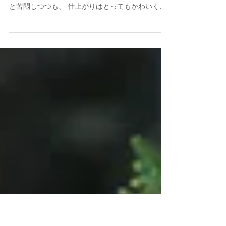
ＭＩＸカラーで。
3月のアドバンスクラスのブーケレッスンは。 Ｍ
ＩＸカラーのエアリーブーケ。二重に難しい～～
と苦悶しつつも、 仕上がりはとってもかわいくで
きましたとさ。 今月はワイヤリングで、さらに試
練！！でもきっといつかお役に立つはず♡