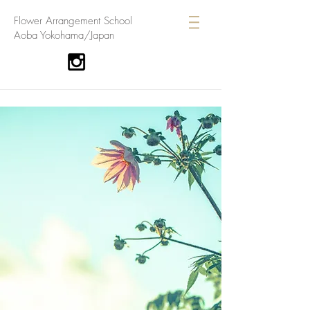
​Flower Arrangement School
Aoba Yokohama/Japan