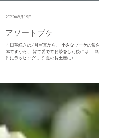
2022年8月15日
アソートブケ
向日葵続きの7月写真から。 小さなブーケの集合
体ですから、 皆で愛でてお茶をした後には、 無造
作にラッピングして 夏のお土産に♪