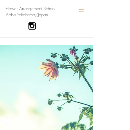
​Flower Arrangement School
Aoba Yokohama/Japan