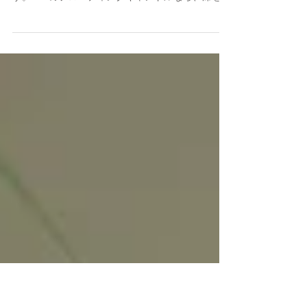
夏のキャンドルアレンジ
日がいつまでも高い夏。 暑さが落ち着く時間には
キャンドルの灯が少しづつ色濃くなっていきま
す。 LEDのフローティングキャンドルなら、席を離
れても安心です。 夏の暑さを吹き飛ばせますよう
に。