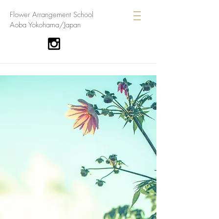
​Flower Arrangement School
Aoba Yokohama/Japan