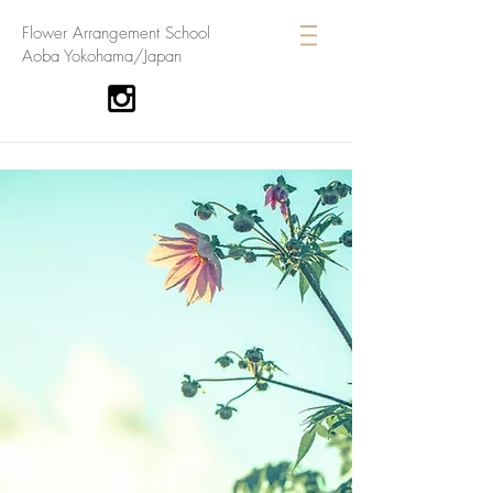
​Flower Arrangement School
Aoba Yokohama/Japan