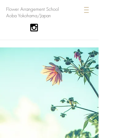
​Flower Arrangement School
Aoba Yokohama/Japan