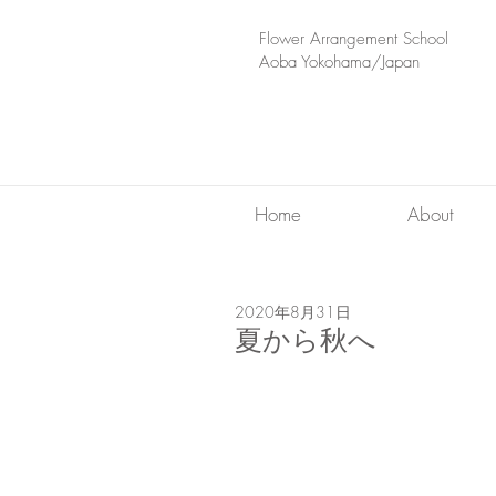
​Flower Arrangement School
Aoba Yokohama/Japan
Home
About
2020年8月31日
夏から秋へ