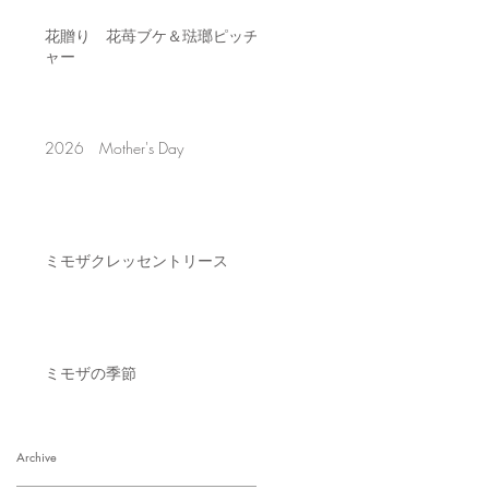
花贈り 花苺ブケ＆琺瑯ピッチ
ャー
2026 Mother's Day
ミモザクレッセントリース
ミモザの季節
Archive