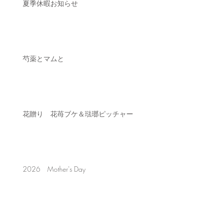
夏季休暇お知らせ
芍薬とマムと
花贈り 花苺ブケ＆琺瑯ピッチャー
2026 Mother's Day