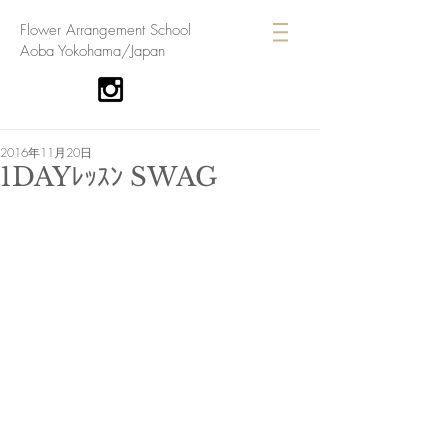
​Flower Arrangement School
Aoba Yokohama/Japan
2016年11月20日
1DAYﾚｯｽﾝ SWAG