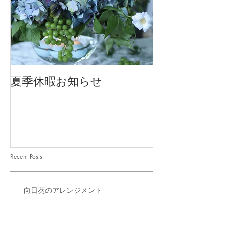
夏季休暇お知らせ
2026 Mother'
Recent Posts
向日葵のアレンジメント