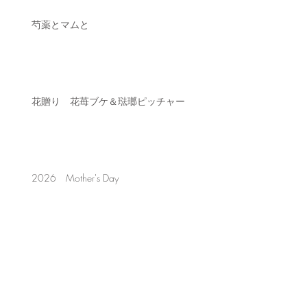
芍薬とマムと
花贈り 花苺ブケ＆琺瑯ピッチャー
2026 Mother's Day
ミモザクレッセントリース