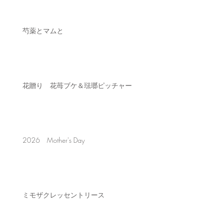
芍薬とマムと
花贈り 花苺ブケ＆琺瑯ピッチャー
2026 Mother's Day
ミモザクレッセントリース