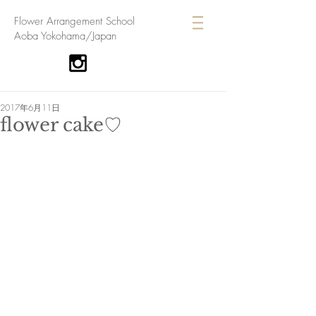
​Flower Arrangement School
Aoba Yokohama/Japan
2017年6月11日
flower cake♡