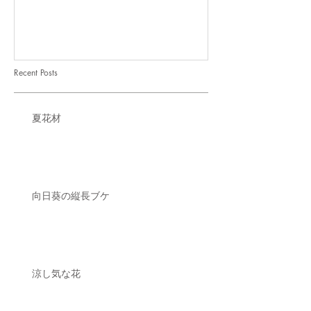
Recent Posts
夏花材
向日葵の縦長ブケ
涼し気な花