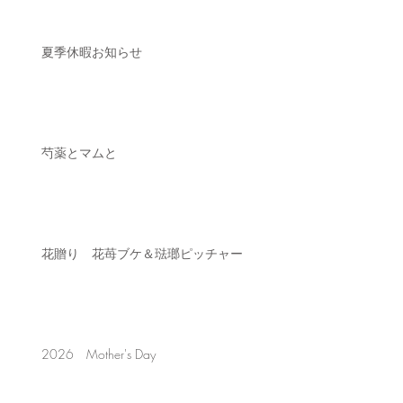
夏季休暇お知らせ
芍薬とマムと
花贈り 花苺ブケ＆琺瑯ピッチャー
2026 Mother's Day