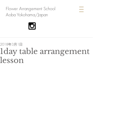
​Flower Arrangement School
Aoba Yokohama/Japan
2018年3月1日
1day table arrangement
lesson