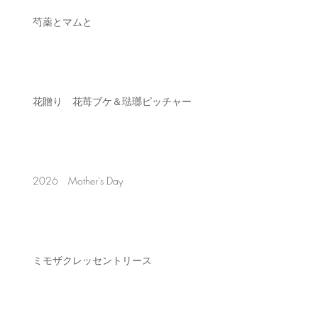
芍薬とマムと
花贈り 花苺ブケ＆琺瑯ピッチャー
2026 Mother's Day
ミモザクレッセントリース