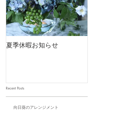
夏季休暇お知らせ
2026 Mother'
Recent Posts
向日葵のアレンジメント