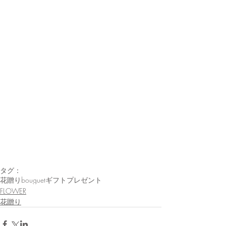
タグ：
花贈り
bouguet
ギフト
プレゼント
FLOWER
花贈り