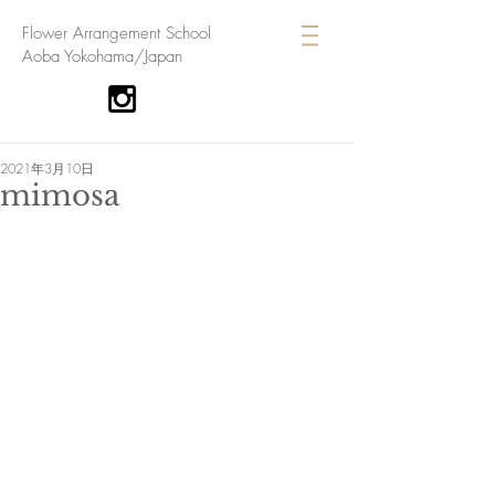
​Flower Arrangement School
Aoba Yokohama/Japan
2021年3月10日
mimosa