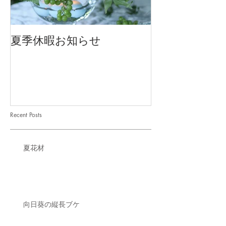
夏季休暇お知らせ
2026 Mother'
Recent Posts
夏花材
向日葵の縦長ブケ